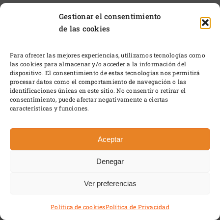
….y por la calle las gentes
Gestionar el consentimiento
nos muestran sus condolencias;
de las cookies
tú vivías sin apariencias
y dejaste en nuestras mentes
Para ofrecer las mejores experiencias, utilizamos tecnologías como
las cookies para almacenar y/o acceder a la información del
como un sello hecho de fuego,
dispositivo. El consentimiento de estas tecnologías nos permitirá
procesar datos como el comportamiento de navegación o las
de ti, el recuerdo cautivo:
identificaciones únicas en este sitio. No consentir o retirar el
que fuiste un ser positivo
consentimiento, puede afectar negativamente a ciertas
características y funciones.
y director desde cartero.
… … …
Aceptar
Fuiste ejemplo de bondad
Denegar
y aquí te digo hasta luego;
descansa siempre en la paz.
Ver preferencias
Sigue firme tu camino;
Política de cookies
Política de Privacidad
guíen tus pasos y te hagan descubrir