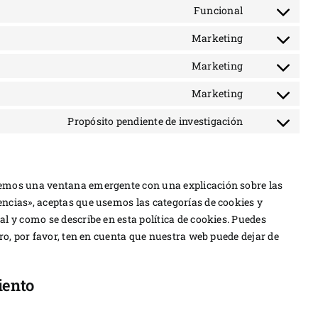
to
Funcional
wordfence
Consent
service
to
Marketing
google-
Consent
service
analytics
to
Marketing
complianz
Consent
service
to
Marketing
google-
Consent
service
fonts
to
Propósito pendiente de investigación
google-
Consent
service
recaptcha
to
youtube
service
varios
remos una ventana emergente con una explicación sobre las
ncias», aceptas que usemos las categorías de cookies y
l y como se describe en esta política de cookies. Puedes
ero, por favor, ten en cuenta que nuestra web puede dejar de
iento