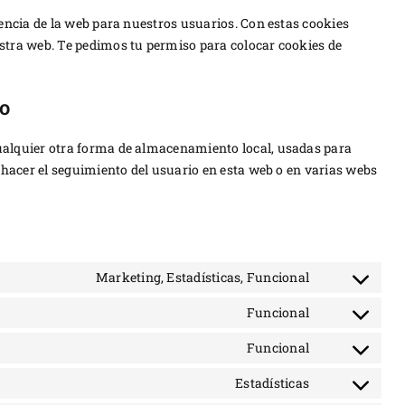
iencia de la web para nuestros usuarios. Con estas cookies
stra web. Te pedimos tu permiso para colocar cookies de
to
ualquier otra forma de almacenamiento local, usadas para
 hacer el seguimiento del usuario en esta web o en varias webs
Marketing, Estadísticas, Funcional
Consent
to
Funcional
Consent
service
to
Funcional
addthis
Consent
service
to
Estadísticas
wordpress
Consent
service