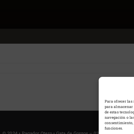
Para ofrecer las
para almacenar y
de estas tecnol
navegación o las 
consentimiento, 
funciones.
© 2024 • Pagador Otero • Gata de Gorgos – 03740 ALICANTE