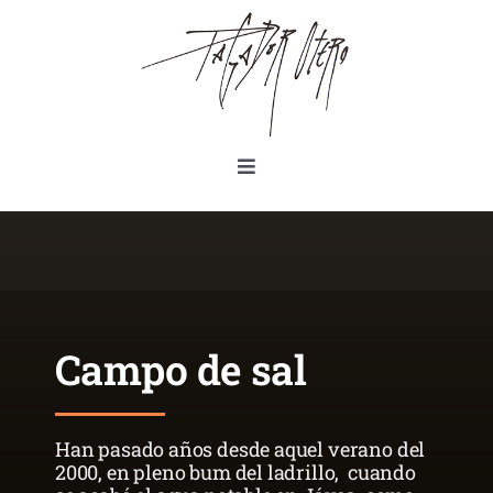
Saltar
al
contenido
Toggle
Navigation
Pintura
Proyecto S.O.S.tenible
Campo de sal
Otros
Material complementario
Han pasado años desde aquel verano del
2000, en pleno bum del ladrillo, cuando