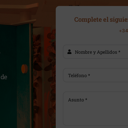
Complete el siguie
+34
?
 de