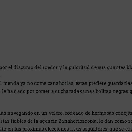
r el discurso del roedor y la pulcritud de sus guantes bla
.
 el menda ya no come zanahorias, éstas prefiere guardar
a le ha dado por comer a cucharadas unas bolitas negras
onas navegando en un velero, rodeado de hermosas conejita
stas fiables de la agencia Zanahorioscopia, le dan como s
ato en las próximas elecciones …sus seguidores, que se cu