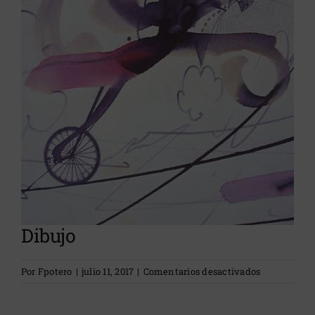
grande
Dibujo
en
Por
Fpotero
|
julio 11, 2017
|
Comentarios desactivados
Dibujo