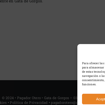
mente en Gata de Gorgos.
Para ofrecer las
para almacenar y
de estas tecnol
navegación o las 
consentimiento, 
funciones.
© 2024 • Pagador Otero • Gata de Gorgos – 03740 ALICANTE
Acept
kies
•
Política de Privacidad
•
pagadorotero@gmail.com
•
Dise